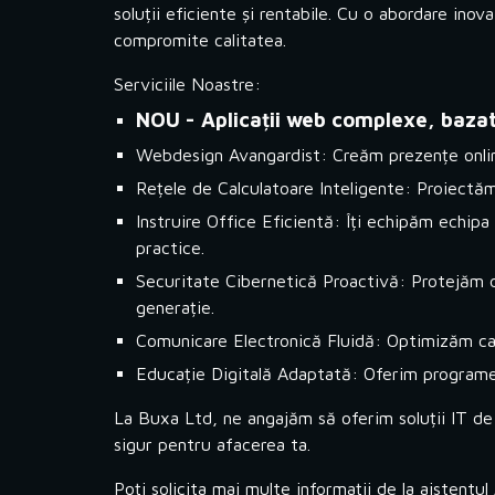
soluții eficiente și rentabile. Cu o abordare ino
compromite calitatea.
Serviciile Noastre:
NOU - Aplicații web complexe, bazate 
Webdesign Avangardist: Creăm prezențe online
Rețele de Calculatoare Inteligente: Proiectăm 
Instruire Office Eficientă: Îți echipăm echipa
practice.
Securitate Cibernetică Proactivă: Protejăm da
generație.
Comunicare Electronică Fluidă: Optimizăm cana
Educație Digitală Adaptată: Oferim programe de
La Buxa Ltd, ne angajăm să oferim soluții IT de 
sigur pentru afacerea ta.
Poți solicita mai multe informații de la aistentul