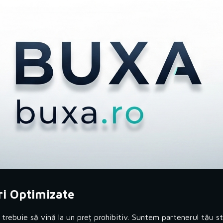
ip to main content
Skip to navigat
ri Optimizate
rebuie să vină la un preț prohibitiv. Suntem partenerul tău st