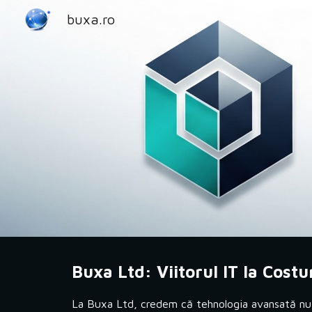
buxa.ro
Sk
Buxa Ltd: Viitorul IT la Costu
La Buxa Ltd, credem că tehnologia avansată nu t