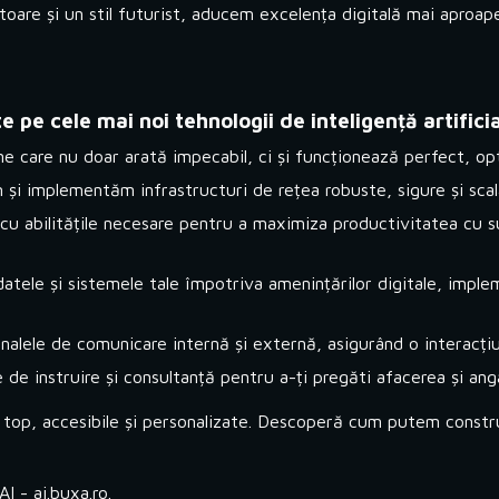
vatoare și un stil futurist, aducem excelența digitală mai aproa
pe cele mai noi tehnologii de inteligență artificia
 care nu doar arată impecabil, ci și funcționează perfect, opt
și implementăm infrastructuri de rețea robuste, sigure și scala
 cu abilitățile necesare pentru a maximiza productivitatea cu su
tele și sistemele tale împotriva amenințărilor digitale, imple
lele de comunicare internă și externă, asigurând o interacțiun
 instruire și consultanță pentru a-ți pregăti afacerea și angaj
top, accesibile și personalizate. Descoperă cum putem construi
 AI -
ai.buxa.ro
.